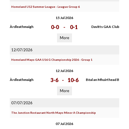
Homeland U12 Summer League - League Group 6
15 Jul 2026
0-0
-
0-1
Àrdleathmaigh
Davitts GAA Club
More
12/07/2026
Homeland Mayo GAA U16 G Championship 2026 - Group 1
12 Jul 2026
3-6
-
10-6
Àrdleathmaigh
Bèal an Mhuirthead B
More
07/07/2026
The Junction Restaurant North Mayo Minor A Championship
07 Jul 2026