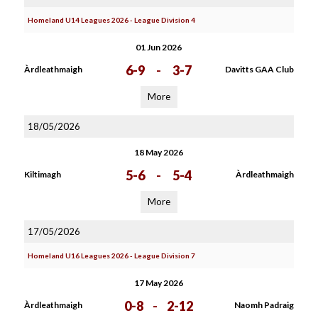
Homeland U14 Leagues 2026 - League Division 4
01 Jun 2026
6-9
-
3-7
Àrdleathmaigh
Davitts GAA Club
More
18/05/2026
18 May 2026
5-6
-
5-4
Kiltimagh
Àrdleathmaigh
More
17/05/2026
Homeland U16 Leagues 2026 - League Division 7
17 May 2026
0-8
-
2-12
Àrdleathmaigh
Naomh Padraig