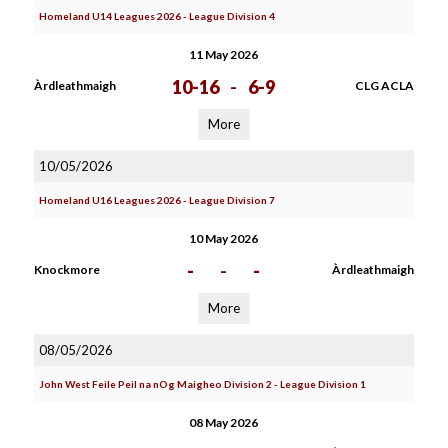
Homeland U14 Leagues 2026 - League Division 4
11 May 2026
10-16
-
6-9
Àrdleathmaigh
CLG ACLA
More
10/05/2026
Homeland U16 Leagues 2026 - League Division 7
10 May 2026
-
-
-
Knockmore
Àrdleathmaigh
More
08/05/2026
John West Feile Peil na nOg Maigheo Division 2 - League Division 1
08 May 2026