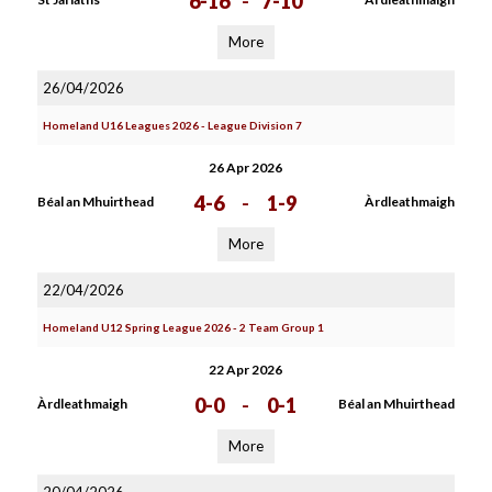
6-16
-
7-10
More
26/04/2026
Homeland U16 Leagues 2026 - League Division 7
26 Apr 2026
4-6
-
1-9
Béal an Mhuirthead
Àrdleathmaigh
More
22/04/2026
Homeland U12 Spring League 2026 - 2 Team Group 1
22 Apr 2026
0-0
-
0-1
Àrdleathmaigh
Béal an Mhuirthead
More