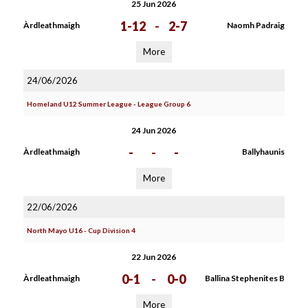
25 Jun 2026
1-12
-
2-7
Àrdleathmaigh
Naomh Padraig
More
24/06/2026
Homeland U12 Summer League - League Group 6
24 Jun 2026
-
-
-
Àrdleathmaigh
Ballyhaunis
More
22/06/2026
North Mayo U16 - Cup Division 4
22 Jun 2026
0-1
-
0-0
Àrdleathmaigh
Ballina Stephenites B
More