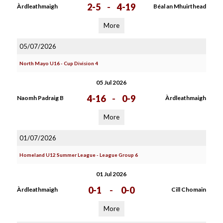
2-5
-
4-19
Àrdleathmaigh
Béal an Mhuirthead
More
05/07/2026
North Mayo U16 - Cup Division 4
05 Jul 2026
4-16
-
0-9
Naomh Padraig B
Àrdleathmaigh
More
01/07/2026
Homeland U12 Summer League - League Group 6
01 Jul 2026
0-1
-
0-0
Àrdleathmaigh
Cill Chomain
More