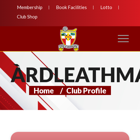
Membership
Book Facilities
Lotto
Club Shop
ÀRDLEATHM
Home
/
Club Profile