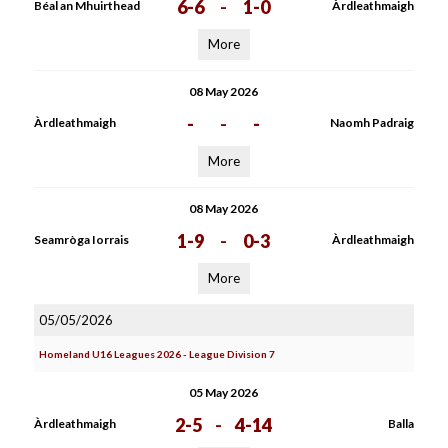
6-6
-
1-0
Béal an Mhuirthead
Àrdleathmaigh
More
08 May 2026
-
-
-
Àrdleathmaigh
Naomh Padraig
More
08 May 2026
1-9
-
0-3
Seamròga Iorrais
Àrdleathmaigh
More
05/05/2026
Homeland U16 Leagues 2026 - League Division 7
05 May 2026
2-5
-
4-14
Àrdleathmaigh
Balla