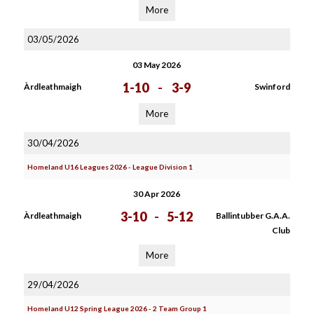
More
03/05/2026
03 May 2026
1-10
-
3-9
Àrdleathmaigh
Swinford
More
30/04/2026
Homeland U16 Leagues 2026 - League Division 1
30 Apr 2026
3-10
-
5-12
Àrdleathmaigh
Ballintubber G.A.A.
Club
More
29/04/2026
Homeland U12 Spring League 2026 - 2 Team Group 1