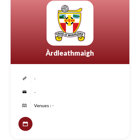
Àrdleathmaigh
-
-
Venues : -