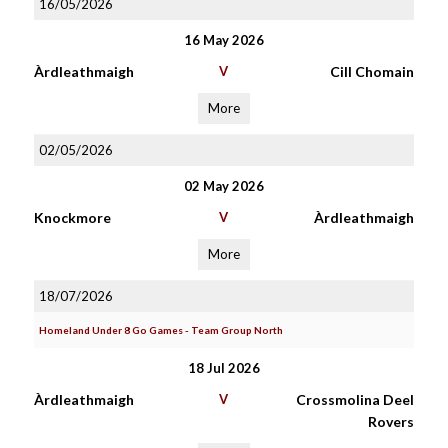
16/05/2026
16 May 2026
Àrdleathmaigh
V
Cill Chomain
More
02/05/2026
02 May 2026
Knockmore
V
Àrdleathmaigh
More
18/07/2026
Homeland Under 8 Go Games - Team Group North
18 Jul 2026
Àrdleathmaigh
V
Crossmolina Deel
Rovers