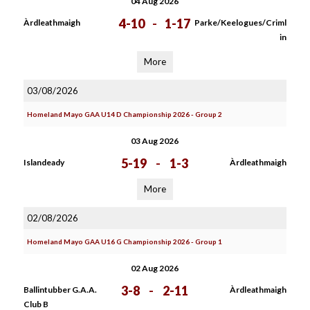
04 Aug 2026
4-10
-
1-17
Àrdleathmaigh
Parke/Keelogues/Criml
in
More
03/08/2026
Homeland Mayo GAA U14 D Championship 2026 - Group 2
03 Aug 2026
5-19
-
1-3
Islandeady
Àrdleathmaigh
More
02/08/2026
Homeland Mayo GAA U16 G Championship 2026 - Group 1
02 Aug 2026
3-8
-
2-11
Ballintubber G.A.A.
Àrdleathmaigh
Club B