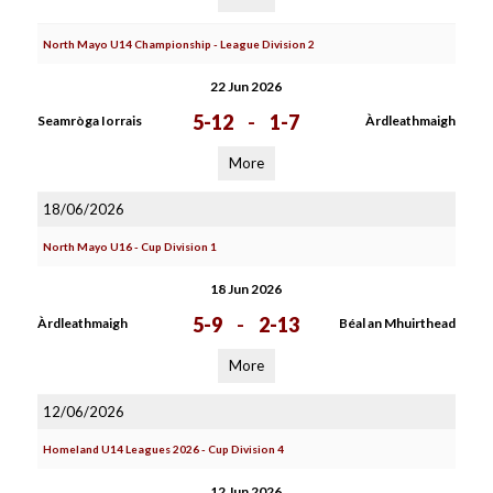
North Mayo U14 Championship - League Division 2
22 Jun 2026
5-12
-
1-7
Seamròga Iorrais
Àrdleathmaigh
More
18/06/2026
North Mayo U16 - Cup Division 1
18 Jun 2026
5-9
-
2-13
Àrdleathmaigh
Béal an Mhuirthead
More
12/06/2026
Homeland U14 Leagues 2026 - Cup Division 4
12 Jun 2026