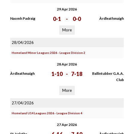
29 Apr 2026
0-1
-
0-0
Naomh Padraig
Àrdleathmaigh
More
28/04/2026
Homeland Minor Leagues 2026 - League Division 2
28 Apr 2026
1-10
-
7-18
Àrdleathmaigh
Ballintubber G.A.A.
Club
More
27/04/2026
Homeland U14 Leagues 2026 - League Division 4
27 Apr 2026
St Jarlaths
Àrdleathmaigh