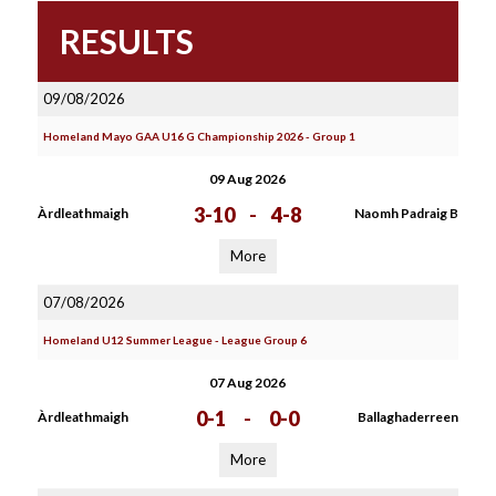
RESULTS
09/08/2026
Homeland Mayo GAA U16 G Championship 2026 - Group 1
09 Aug 2026
3-10
-
4-8
Àrdleathmaigh
Naomh Padraig B
More
07/08/2026
Homeland U12 Summer League - League Group 6
07 Aug 2026
0-1
-
0-0
Àrdleathmaigh
Ballaghaderreen
More