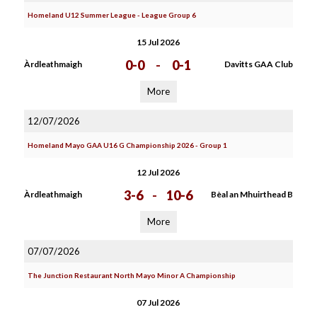
Homeland U12 Summer League - League Group 6
15 Jul 2026
0-0
-
0-1
Àrdleathmaigh
Davitts GAA Club
More
12/07/2026
Homeland Mayo GAA U16 G Championship 2026 - Group 1
12 Jul 2026
3-6
-
10-6
Àrdleathmaigh
Bèal an Mhuirthead B
More
07/07/2026
The Junction Restaurant North Mayo Minor A Championship
07 Jul 2026