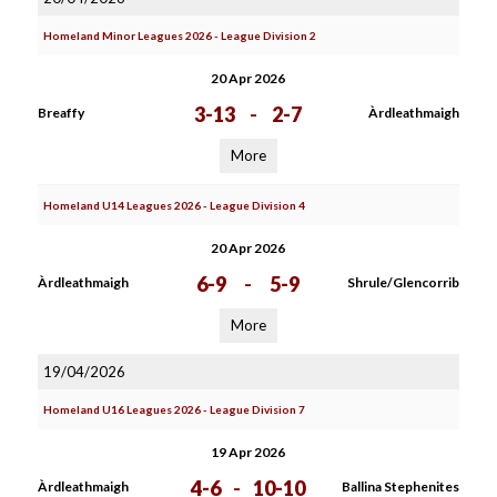
Homeland Minor Leagues 2026 - League Division 2
20 Apr 2026
3-13
-
2-7
Breaffy
Àrdleathmaigh
More
Homeland U14 Leagues 2026 - League Division 4
20 Apr 2026
6-9
-
5-9
Àrdleathmaigh
Shrule/Glencorrib
More
19/04/2026
Homeland U16 Leagues 2026 - League Division 7
19 Apr 2026
4-6
-
10-10
Àrdleathmaigh
Ballina Stephenites