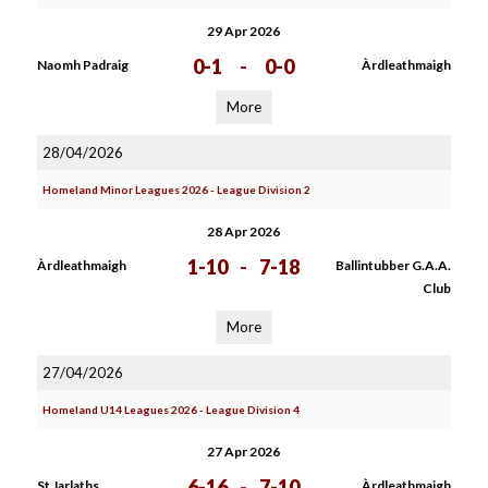
29 Apr 2026
0-1
-
0-0
Naomh Padraig
Àrdleathmaigh
More
28/04/2026
Homeland Minor Leagues 2026 - League Division 2
28 Apr 2026
1-10
-
7-18
Àrdleathmaigh
Ballintubber G.A.A.
Club
More
27/04/2026
Homeland U14 Leagues 2026 - League Division 4
27 Apr 2026
6-16
-
7-10
St Jarlaths
Àrdleathmaigh