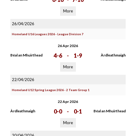
More
26/04/2026
Homeland U16 Leagues 2026 - League Division 7
26 Apr 2026
4-6
-
1-9
Béal an Mhuirthead
Àrdleathmaigh
More
22/04/2026
Homeland U12 Spring League 2026 - 2 Team Group 1
22 Apr 2026
0-0
-
0-1
Àrdleathmaigh
Béal an Mhuirthead
More
20/04/2026