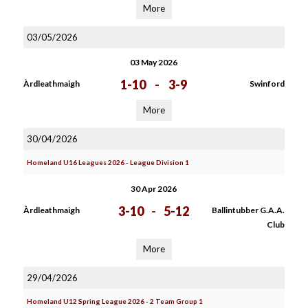
More
03/05/2026
03 May 2026
1-10
-
3-9
Àrdleathmaigh
Swinford
More
30/04/2026
Homeland U16 Leagues 2026 - League Division 1
30 Apr 2026
3-10
-
5-12
Àrdleathmaigh
Ballintubber G.A.A.
Club
More
29/04/2026
Homeland U12 Spring League 2026 - 2 Team Group 1