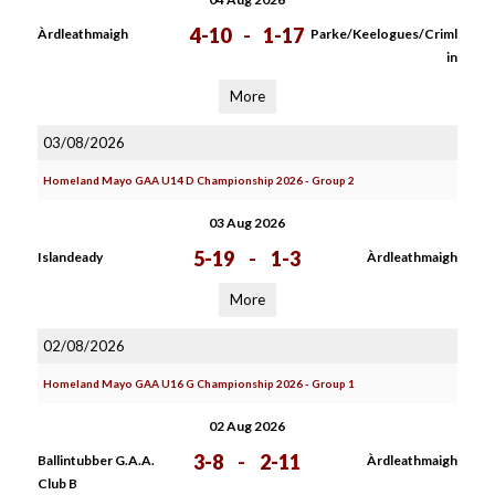
4-10
-
1-17
Àrdleathmaigh
Parke/Keelogues/Criml
in
More
03/08/2026
Homeland Mayo GAA U14 D Championship 2026 - Group 2
03 Aug 2026
5-19
-
1-3
Islandeady
Àrdleathmaigh
More
02/08/2026
Homeland Mayo GAA U16 G Championship 2026 - Group 1
02 Aug 2026
3-8
-
2-11
Ballintubber G.A.A.
Àrdleathmaigh
Club B