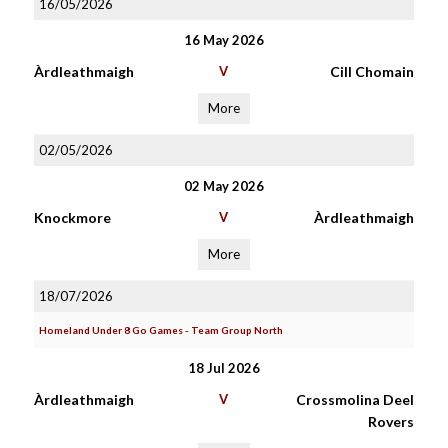
16/05/2026
16 May 2026
Àrdleathmaigh
V
Cill Chomain
More
02/05/2026
02 May 2026
Knockmore
V
Àrdleathmaigh
More
18/07/2026
Homeland Under 8 Go Games - Team Group North
18 Jul 2026
Àrdleathmaigh
V
Crossmolina Deel
Rovers