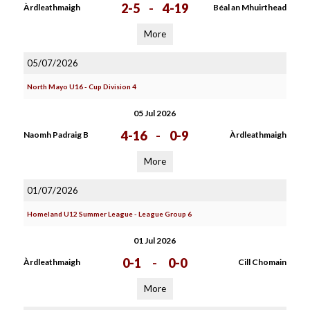
2-5
-
4-19
Àrdleathmaigh
Béal an Mhuirthead
More
05/07/2026
North Mayo U16 - Cup Division 4
05 Jul 2026
4-16
-
0-9
Naomh Padraig B
Àrdleathmaigh
More
01/07/2026
Homeland U12 Summer League - League Group 6
01 Jul 2026
0-1
-
0-0
Àrdleathmaigh
Cill Chomain
More