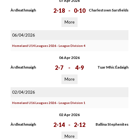
07 Apr 2026
2-18
-
0-10
Àrdleathmaigh
Charlestown Sarsfields
More
06/04/2026
Homeland U14 Leagues 2026 - League Division 4
06 Apr 2026
2-7
-
4-9
Àrdleathmaigh
Tuar Mhic Éadaigh
More
02/04/2026
Homeland U16 Leagues 2026 - League Division 1
02 Apr 2026
2-14
-
2-12
Àrdleathmaigh
Ballina Stephenites
More