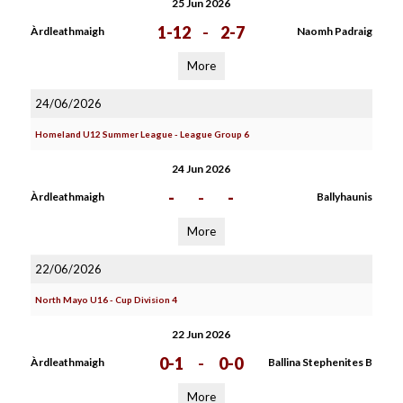
25 Jun 2026
1-12
-
2-7
Àrdleathmaigh
Naomh Padraig
More
24/06/2026
Homeland U12 Summer League - League Group 6
24 Jun 2026
-
-
-
Àrdleathmaigh
Ballyhaunis
More
22/06/2026
North Mayo U16 - Cup Division 4
22 Jun 2026
0-1
-
0-0
Àrdleathmaigh
Ballina Stephenites B
More