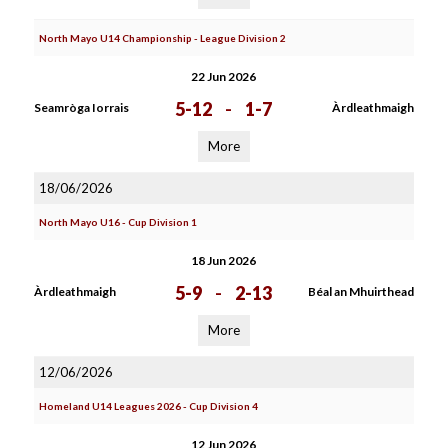
North Mayo U14 Championship - League Division 2
22 Jun 2026
5-12
-
1-7
Seamròga Iorrais
Àrdleathmaigh
More
18/06/2026
North Mayo U16 - Cup Division 1
18 Jun 2026
5-9
-
2-13
Àrdleathmaigh
Béal an Mhuirthead
More
12/06/2026
Homeland U14 Leagues 2026 - Cup Division 4
12 Jun 2026