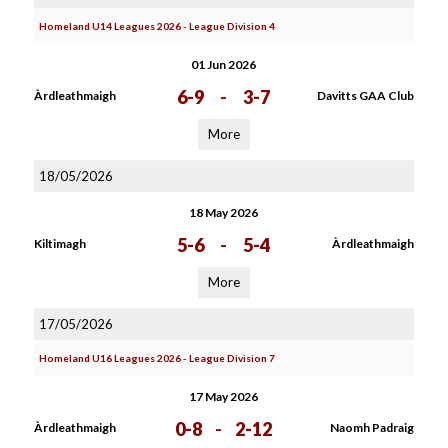
Homeland U14 Leagues 2026 - League Division 4
01 Jun 2026
6-9
-
3-7
Àrdleathmaigh
Davitts GAA Club
More
18/05/2026
18 May 2026
5-6
-
5-4
Kiltimagh
Àrdleathmaigh
More
17/05/2026
Homeland U16 Leagues 2026 - League Division 7
17 May 2026
0-8
-
2-12
Àrdleathmaigh
Naomh Padraig