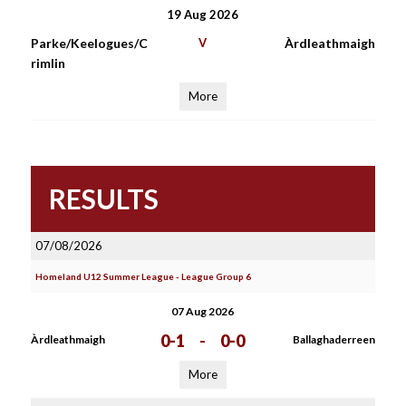
19 Aug 2026
Parke/Keelogues/C
V
Àrdleathmaigh
rimlin
More
RESULTS
07/08/2026
Homeland U12 Summer League - League Group 6
07 Aug 2026
0-1
-
0-0
Àrdleathmaigh
Ballaghaderreen
More