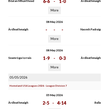
6-6
-
1-0
Béal an Mhuirthead
Àrdleathmaigh
More
08 May 2026
-
-
-
Àrdleathmaigh
Naomh Padraig
More
08 May 2026
1-9
-
0-3
Seamròga Iorrais
Àrdleathmaigh
More
05/05/2026
Homeland U16 Leagues 2026 - League Division 7
05 May 2026
2-5
-
4-14
Àrdleathmaigh
Balla