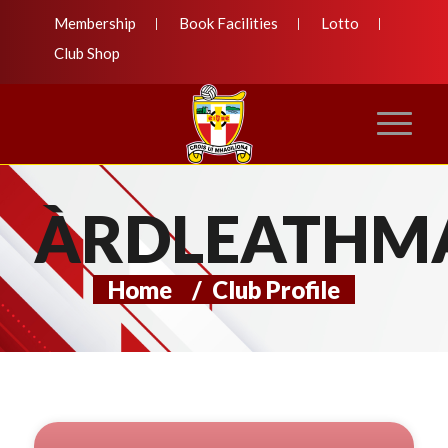
Membership
Book Facilities
Lotto
Club Shop
ÀRDLEATHM
Home
/
Club Profile