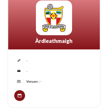
Àrdleathmaigh
-
-
Venues : -